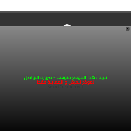
X
تنبيه : هذا الموقع متوقف - ضرورة التواصل
971505084444+
نموذج للعرض و المعاينة فقط
office@MohamedMehad.com
SmartCreation.net
UAE. Sharjah
1