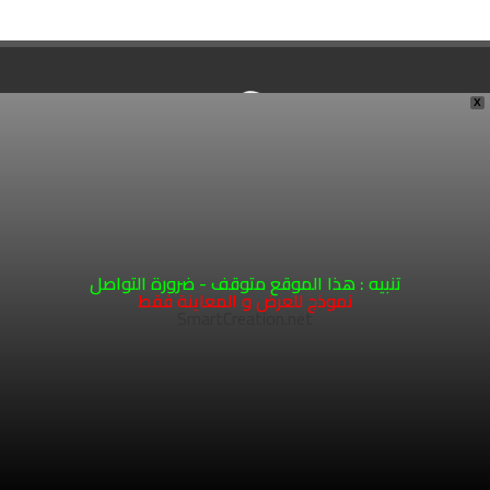
X
تنبيه : هذا الموقع متوقف - ضرورة التواصل
971505084444+
نموذج للعرض و المعاينة فقط
SmartCreation.net
office@MohamedMehad.com
UAE. Sharjah
1